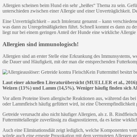
Allergien scheinen beim Hund ein sehr „heißes“ Thema zu sein. Gefüh
unterschieden zwischen einer Allergie und einer Unverträglichkeit. De
Eine Unverträglichkeit – auch Intoleranz genannt – kann verschieden
was dann zu Unregelmäßigkeiten führt. Schnell kommt es dann zu de
liegt nur bei einem geringen Anteil der Hunde eine wirkliche Allergie 
Allergien sind immunologisch!
Allergien sind an erster Stelle eine Erkrankung des Immunsystems, we
die Dauer und Häufigkeit, mit der man die entsprechenden Futterkomp
Kein Futtermittel besitzt 
Laut einer aktuellen Literaturübersicht (MUELLER et al., 2016)
Weizen (13%) und Lamm (14,5%). Weniger häufig finden sich All
Vor allem Proteine lösen allergische Reaktionen aus, während das bei
oder Lammfleisch häufig gefüttert wird, ist eine
Überempfindlichkeit
Getreide verursacht also nicht häufiger Allergien, als z. B. Rindfle
Futtermittelallergie zuverlässig zu diagnostizieren, da es keine wirklic
Auch eine Eliminationsdiät zeigt lediglich, welche Komponenten vertr
würde auch eine erneute Provokation mit dem vermuteten Allergen geh