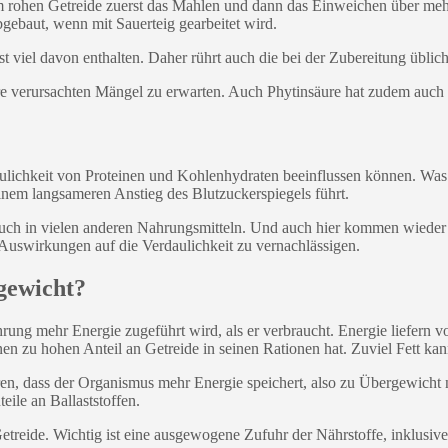
m rohen Getreide zuerst das Mahlen und dann das Einweichen über mehr
gebaut, wenn mit Sauerteig gearbeitet wird.
st viel davon enthalten. Daher rührt auch die bei der Zubereitung üblic
re verursachten Mängel zu erwarten. Auch Phytinsäure hat zudem auch 
ulichkeit von Proteinen und Kohlenhydraten beeinflussen können. Was di
einem langsameren Anstieg des Blutzuckerspiegels führt.
uch in vielen anderen Nahrungsmitteln. Und auch hier kommen wieder 
Auswirkungen auf die Verdaulichkeit zu vernachlässigen.
gewicht?
ng mehr Energie zugeführt wird, als er verbraucht. Energie liefern vo
en zu hohen Anteil an Getreide in seinen Rationen hat. Zuviel Fett kan
n, dass der Organismus mehr Energie speichert, also zu Übergewicht 
teile an Ballaststoffen.
etreide. Wichtig ist eine ausgewogene Zufuhr der Nährstoffe, inklusive