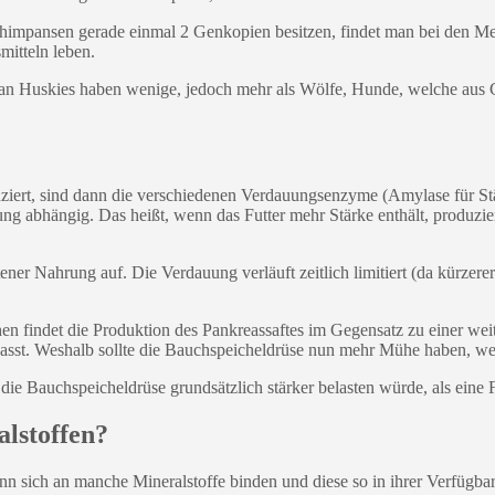
himpansen gerade einmal 2 Genkopien besitzen, findet man bei den Men
mitteln leben.
an Huskies haben wenige, jedoch mehr als Wölfe, Hunde, welche aus G
iert, sind dann die verschiedenen Verdauungsenzyme (Amylase für Stärk
g abhängig. Das heißt, wenn das Futter mehr Stärke enthält, produzi
er Nahrung auf. Die Verdauung verläuft zeitlich limitiert (da kürzerer 
hen findet die Produktion des Pankreassaftes im Gegensatz zu einer we
asst. Weshalb sollte die Bauchspeicheldrüse nun mehr Mühe haben, wen
 die Bauchspeicheldrüse grundsätzlich stärker belasten würde, als eine 
lstoffen?
kann sich an manche Mineralstoffe binden und diese so in ihrer Verfügb