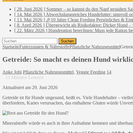
[ 28. Juni 2026 ]
Sommer – so kannst du den Napf gestalten
Sa
[ 14. Mai 2026 ]
Abwechslungsreiches Hundefutter: sinnvoll o
[ 13. Mai 2026 ]
🎉10 Jahre Clean Feeding
Persönliches & Em
[ 8. April 2026 ]
Übergewicht als Risikofaktor: Dicker Hund –
[ 22. März 2026 ]
Hunderation berechnen: Muss jede Ration b
Suchen
nach:
Startseite
Futterzutaten & Nährstoffe
Pflanzliche Nahrungsmittel
Getrei
Getreide: So macht es deinen Hund wirkli
Anke Jobi
Pflanzliche Nahrungsmittel
,
Veggie Feeding
14
13
Minuten Lesezeit
Aktualisiert am 29. Juni 2026
Getreide ist für Hunde ungesund, heißt es. Viele Hundehalter – viell
überfordern, Karies verursachen, das enthaltene Gluten würde Unvert
Mineralstoffe würde es auch in ihrer Aufnahme hemmen und überhaup