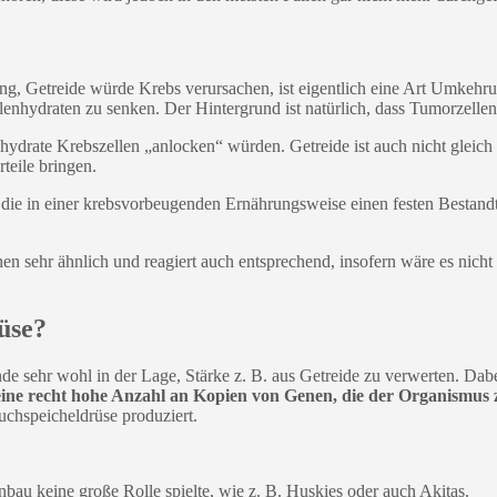
ng, Getreide würde Krebs verursachen, ist eigentlich eine Art Umkehr
lenhydraten zu senken. Der Hintergrund ist natürlich, dass Tumorzelle
nhydrate Krebszellen „anlocken“ würden. Getreide ist auch nicht gleic
teile bringen.
e in einer krebsvorbeugenden Ernährungsweise einen festen Bestandtei
n sehr ähnlich und reagiert auch entsprechend, insofern wäre es nicht 
üse?
de sehr wohl in der Lage, Stärke z. B. aus Getreide zu verwerten. Dab
r eine recht hohe Anzahl an Kopien von Genen, die der Organismus
uchspeicheldrüse produziert.
u keine große Rolle spielte, wie z. B. Huskies oder auch Akitas.