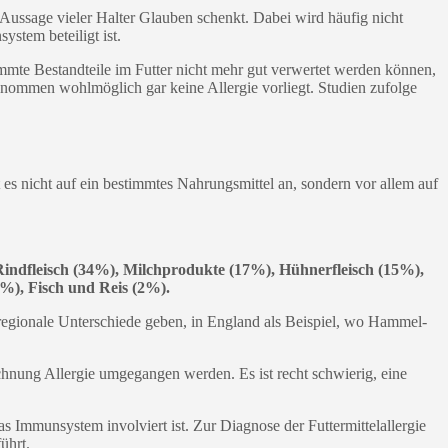
 Aussage vieler Halter Glauben schenkt. Dabei wird häufig nicht
ystem beteiligt ist.
immte Bestandteile im Futter nicht mehr gut verwertet werden können,
ommen wohlmöglich gar keine Allergie vorliegt. Studien zufolge
 es nicht auf ein bestimmtes Nahrungsmittel an, sondern vor allem auf
 Rindfleisch (34%), Milchprodukte (17%), Hühnerfleisch (15%),
%), Fisch und Reis (2%).
h regionale Unterschiede geben, in England als Beispiel, wo Hammel-
ichnung Allergie umgegangen werden. Es ist recht schwierig, eine
s Immunsystem involviert ist. Zur Diagnose der Futtermittelallergie
ührt.