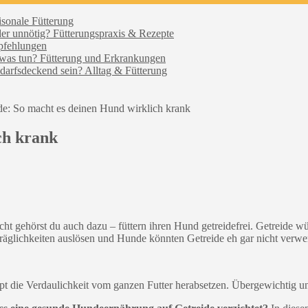
isonale Fütterung
der unnötig?
Fütterungspraxis & Rezepte
pfehlungen
 was tun?
Fütterung und Erkrankungen
edarfsdeckend sein?
Alltag & Fütterung
de: So macht es deinen Hund wirklich krank
ch krank
eicht gehörst du auch dazu – füttern ihren Hund getreidefrei. Getreide 
räglichkeiten auslösen und Hunde könnten Getreide eh gar nicht verwe
t die Verdaulichkeit vom ganzen Futter herabsetzen. Übergewichtig u