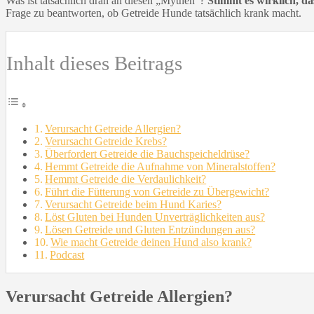
Was ist tatsächlich dran an diesen „Mythen“?
Stimmt es wirklich, d
Frage zu beantworten, ob Getreide Hunde tatsächlich krank macht.
Inhalt dieses Beitrags
Verursacht Getreide Allergien?
Verursacht Getreide Krebs?
Überfordert Getreide die Bauchspeicheldrüse?
Hemmt Getreide die Aufnahme von Mineralstoffen?
Hemmt Getreide die Verdaulichkeit?
Führt die Fütterung von Getreide zu Übergewicht?
Verursacht Getreide beim Hund Karies?
Löst Gluten bei Hunden Unverträglichkeiten aus?
Lösen Getreide und Gluten Entzündungen aus?
Wie macht Getreide deinen Hund also krank?
Podcast
Verursacht Getreide Allergien?