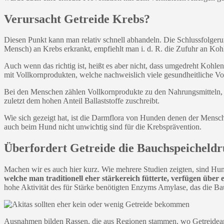
Verursacht Getreide Krebs?
Diesen Punkt kann man relativ schnell abhandeln. Die Schlussfolgeru
Mensch) an Krebs erkrankt, empfiehlt man i. d. R. die Zufuhr an Koh
Auch wenn das richtig ist, heißt es aber nicht, dass umgedreht Kohle
mit Vollkornprodukten, welche nachweislich viele gesundheitliche Vor
Bei den Menschen zählen Vollkornprodukte zu den Nahrungsmitteln, di
zuletzt dem hohen Anteil Ballaststoffe zuschreibt.
Wie sich gezeigt hat, ist die Darmflora von Hunden denen der Mensche
auch beim Hund nicht unwichtig sind für die Krebsprävention.
Überfordert Getreide die Bauchspeicheldr
Machen wir es auch hier kurz. Wie mehrere Studien zeigten, sind Hun
welche man traditionell eher stärkereich fütterte, verfügen übe
hohe Aktivität des für Stärke benötigten Enzyms Amylase, das die Ba
Ausnahmen bilden Rassen, die aus Regionen stammen, wo Getreideanba