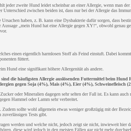
lt jeder zweite Hund leidet scheinbar an einer Allergie, wenn man der
r Unterschied zwischen beiden ist, dass nur bei der Allergie das Immuns
e Ursachen haben, z. B. kann eine Dysbakterie dafür sorgen, dass best
r Aussage „mein Hund hat eine Allergie gegen XY!“, obwohl genau gen
vor.
lches einen eigentlich harmlosen Stoff als Feind einstuft. Dabei kommt
onenten füttert.
beim Hund eine signifikant höhere Allergenität als andere.
 sind die häufigsten Allergie auslösenden Futtermittel beim Hund
ergien gegen Soja (4%), Mais (4%), Eier (4%), Schweinefleisch (2
 Zucker oder Mineralien dagegen sehr selten der Fall ist. Es kann auc
gegen Hammel oder Lamm sehr verbreitet.
isch. Zudem sollte wohl allgemein etwas weniger großzügig mit der Beze
h zuverlässigen Tests gibt.
agen werden und welche nicht, jedoch zeigt sie nicht, inwieweit hier da
ören, diese wird jedoch in den meisten Fällen gar nicht mehr durchgef