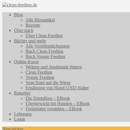
Blog
Alle Blogartikel
Rezepte
Über mich
Über Clean Feeding
Bücher und mehr
Alle Veröffentlichungen
Buch Clean Feeding
Buch Veggie Feeding
Online-Kurse
Welpen und Junghunde füttern
Clean Feeding
Veggie Feeding
Vom Napf auf die Wiese
Ernährung von Hund UND Halter
Ratgeber
Die Darmflora – EBook
Übergewicht bei Hunden – EBook
Fertigfutter verstehen – EBook
Lehrgang
Login
Newsticker