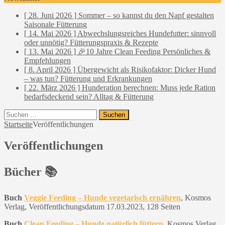
[ 28. Juni 2026 ]
Sommer – so kannst du den Napf gestalten
Saisonale Fütterung
[ 14. Mai 2026 ]
Abwechslungsreiches Hundefutter: sinnvoll
oder unnötig?
Fütterungspraxis & Rezepte
[ 13. Mai 2026 ]
🎉10 Jahre Clean Feeding
Persönliches &
Empfehlungen
[ 8. April 2026 ]
Übergewicht als Risikofaktor: Dicker Hund
– was tun?
Fütterung und Erkrankungen
[ 22. März 2026 ]
Hunderation berechnen: Muss jede Ration
bedarfsdeckend sein?
Alltag & Fütterung
Suchen
nach:
Startseite
Veröffentlichungen
Veröffentlichungen
Bücher 📚
Buch
Veggie Feeding – Hunde vegetarisch ernähren
, Kosmos
Verlag, Veröffentlichungsdatum 17.03.2023, 128 Seiten
Buch
Clean Feeding – Hunde natürlich füttern
, Kosmos Verlag,