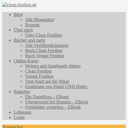
Blog
Alle Blogartikel
Rezepte
Über mich
Über Clean Feeding
Bücher und mehr
Alle Veröffentlichungen
Buch Clean Feeding
Buch Veggie Feeding
Online-Kurse
Welpen und Junghunde füttern
Clean Feeding
Veggie Feeding
Vom Napf auf die Wiese
Ernährung von Hund UND Halter
Ratgeber
Die Darmflora – EBook
Übergewicht bei Hunden – EBook
Fertigfutter verstehen – EBook
Lehrgang
Login
Newsticker