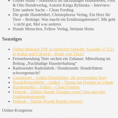
Grüner Hund – Handbuch für nachhaltiges Hundeleben, Fred
& Otto Hundeverlag, Autorin Kinga Rybinska – Interview:
Eine saubere Sache – Clean Feeding
Die große Hundebibel, Christophorus Verlag, Ein Herz für
Tiere – Beiträge: Was macht ein Ernährungsberater?, Mir geht
´s nicht gut, Mal was anderes
Hunde Menschen, Fellow Verlag, Stefanie Heins
Sonstiges
Online-Magazin DW in russischer Sprache: Ausgabe 27.9.21
in Kultur und Lifestyle – Reste vom Tisch?
Fernsehsendung Tiere suchen ein Zuhause: Mitwirkung im
Beitrag „Nachhaltige Haustierhaltung“
Radiosender Radiofabrik / Hunderunde: Hundefüttern
schwergemacht?
Gassireport – Artikel Hundefutter- die neverending Story
HundeReisenMehr – Artikel – Thema mit Hunden in Urlaub
Hunderunden – Artikel – Clean Feeding
Petbook – Dürfen Hunde Tomaten essen? Das sagt eine
Ernährungsexpertin
Petbook – Dürfen Hunde Paprika fressen?
Online-Kongresse