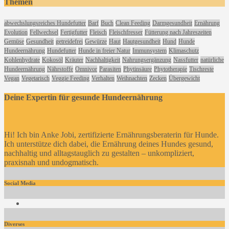
Themen
abwechslungsreiches Hundefutter
Barf
Buch
Clean Feeding
Darmgesundheit
Ernährung
Evolution
Fellwechsel
Fertigfutter
Fleisch
Fleischfresser
Fütterung nach Jahreszeiten
Gemüse
Gesundheit
getreidefrei
Gewürze
Haut
Hautgesundheit
Hund
Hunde
Hundeernährung
Hundefutter
Hunde in freier Natur
Immunsystem
Klimaschutz
Kohlenhydrate
Kokosöl
Kräuter
Nachhaltigkeit
Nahrungsergänzung
Nassfutter
natürliche
Hundeernährung
Nährstoffe
Omnivor
Parasiten
Phytinsäure
Phytotherapie
Tischreste
Vegan
Vegetarisch
Veggie Feeding
Verhalten
Weihnachten
Zecken
Übergewicht
Deine Expertin für gesunde Hundeernährung
Hi! Ich bin Anke Jobi, zertifizierte Ernährungsberaterin für Hunde.
Ich unterstütze dich dabei, die Ernährung deines Hundes gesund,
nachhaltig und alltagstauglich zu gestalten – unkompliziert,
praxisnah und undogmatisch.
Social Media
Facebook
Diverses