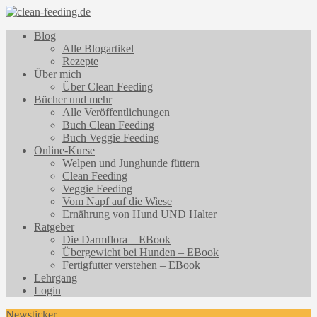
Blog
Alle Blogartikel
Rezepte
Über mich
Über Clean Feeding
Bücher und mehr
Alle Veröffentlichungen
Buch Clean Feeding
Buch Veggie Feeding
Online-Kurse
Welpen und Junghunde füttern
Clean Feeding
Veggie Feeding
Vom Napf auf die Wiese
Ernährung von Hund UND Halter
Ratgeber
Die Darmflora – EBook
Übergewicht bei Hunden – EBook
Fertigfutter verstehen – EBook
Lehrgang
Login
Newsticker