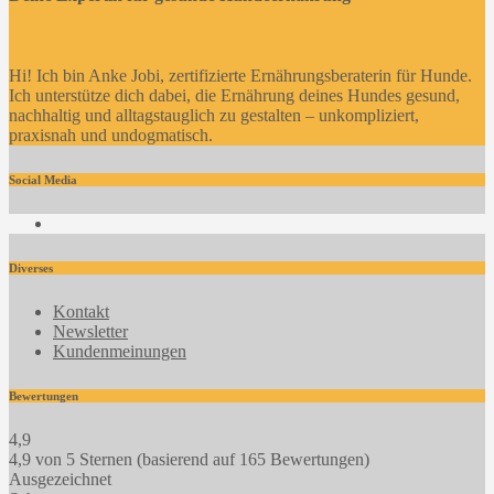
Hi! Ich bin Anke Jobi, zertifizierte Ernährungsberaterin für Hunde.
Ich unterstütze dich dabei, die Ernährung deines Hundes gesund,
nachhaltig und alltagstauglich zu gestalten – unkompliziert,
praxisnah und undogmatisch.
Social Media
Facebook
Diverses
Kontakt
Newsletter
Kundenmeinungen
Bewertungen
4,9
4,9 von 5 Sternen (basierend auf 165 Bewertungen)
Ausgezeichnet