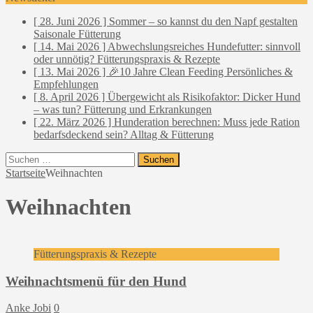
[ 28. Juni 2026 ]
Sommer – so kannst du den Napf gestalten
Saisonale Fütterung
[ 14. Mai 2026 ]
Abwechslungsreiches Hundefutter: sinnvoll
oder unnötig?
Fütterungspraxis & Rezepte
[ 13. Mai 2026 ]
🎉10 Jahre Clean Feeding
Persönliches &
Empfehlungen
[ 8. April 2026 ]
Übergewicht als Risikofaktor: Dicker Hund
– was tun?
Fütterung und Erkrankungen
[ 22. März 2026 ]
Hunderation berechnen: Muss jede Ration
bedarfsdeckend sein?
Alltag & Fütterung
Suchen
nach:
Startseite
Weihnachten
Weihnachten
Fütterungspraxis & Rezepte
Weihnachtsmenü für den Hund
Anke Jobi
0