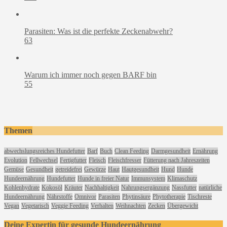
Parasiten: Was ist die perfekte Zeckenabwehr?
63
Warum ich immer noch gegen BARF bin
55
Themen
abwechslungsreiches Hundefutter
Barf
Buch
Clean Feeding
Darmgesundheit
Ernährung
Evolution
Fellwechsel
Fertigfutter
Fleisch
Fleischfresser
Fütterung nach Jahreszeiten
Gemüse
Gesundheit
getreidefrei
Gewürze
Haut
Hautgesundheit
Hund
Hunde
Hundeernährung
Hundefutter
Hunde in freier Natur
Immunsystem
Klimaschutz
Kohlenhydrate
Kokosöl
Kräuter
Nachhaltigkeit
Nahrungsergänzung
Nassfutter
natürliche
Hundeernährung
Nährstoffe
Omnivor
Parasiten
Phytinsäure
Phytotherapie
Tischreste
Vegan
Vegetarisch
Veggie Feeding
Verhalten
Weihnachten
Zecken
Übergewicht
Deine Expertin für gesunde Hundeernährung