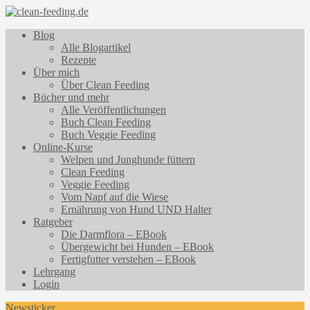
Blog
Alle Blogartikel
Rezepte
Über mich
Über Clean Feeding
Bücher und mehr
Alle Veröffentlichungen
Buch Clean Feeding
Buch Veggie Feeding
Online-Kurse
Welpen und Junghunde füttern
Clean Feeding
Veggie Feeding
Vom Napf auf die Wiese
Ernährung von Hund UND Halter
Ratgeber
Die Darmflora – EBook
Übergewicht bei Hunden – EBook
Fertigfutter verstehen – EBook
Lehrgang
Login
Newsticker