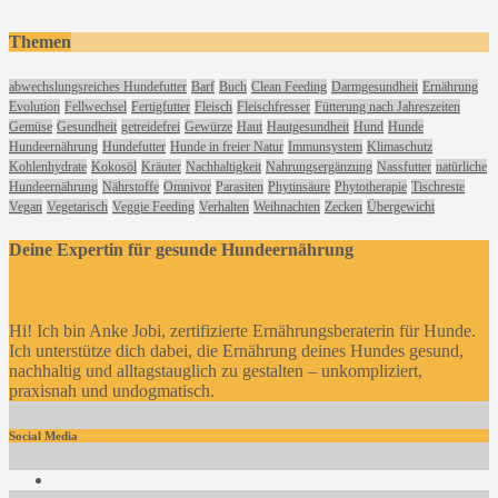
Themen
abwechslungsreiches Hundefutter
Barf
Buch
Clean Feeding
Darmgesundheit
Ernährung
Evolution
Fellwechsel
Fertigfutter
Fleisch
Fleischfresser
Fütterung nach Jahreszeiten
Gemüse
Gesundheit
getreidefrei
Gewürze
Haut
Hautgesundheit
Hund
Hunde
Hundeernährung
Hundefutter
Hunde in freier Natur
Immunsystem
Klimaschutz
Kohlenhydrate
Kokosöl
Kräuter
Nachhaltigkeit
Nahrungsergänzung
Nassfutter
natürliche
Hundeernährung
Nährstoffe
Omnivor
Parasiten
Phytinsäure
Phytotherapie
Tischreste
Vegan
Vegetarisch
Veggie Feeding
Verhalten
Weihnachten
Zecken
Übergewicht
Deine Expertin für gesunde Hundeernährung
Hi! Ich bin Anke Jobi, zertifizierte Ernährungsberaterin für Hunde.
Ich unterstütze dich dabei, die Ernährung deines Hundes gesund,
nachhaltig und alltagstauglich zu gestalten – unkompliziert,
praxisnah und undogmatisch.
Social Media
Facebook