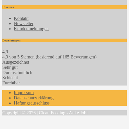
Diverses
Kontakt
Newsletter
Kundenmeinungen
Bewertungen
4,9
4,9 von 5 Sternen (basierend auf 165 Bewertungen)
Ausgezeichnet
Sehr gut
Durchschnittlich
Schlecht
Furchtbar
Impressum
Datenschutzerklärung
Haftungsausschluss
Copyright © 2026 | Clean Feeding - Anke Jobi