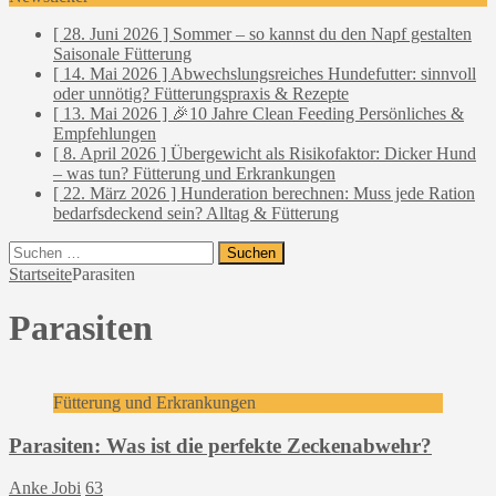
[ 28. Juni 2026 ]
Sommer – so kannst du den Napf gestalten
Saisonale Fütterung
[ 14. Mai 2026 ]
Abwechslungsreiches Hundefutter: sinnvoll
oder unnötig?
Fütterungspraxis & Rezepte
[ 13. Mai 2026 ]
🎉10 Jahre Clean Feeding
Persönliches &
Empfehlungen
[ 8. April 2026 ]
Übergewicht als Risikofaktor: Dicker Hund
– was tun?
Fütterung und Erkrankungen
[ 22. März 2026 ]
Hunderation berechnen: Muss jede Ration
bedarfsdeckend sein?
Alltag & Fütterung
Suchen
nach:
Startseite
Parasiten
Parasiten
Fütterung und Erkrankungen
Parasiten: Was ist die perfekte Zeckenabwehr?
Anke Jobi
63