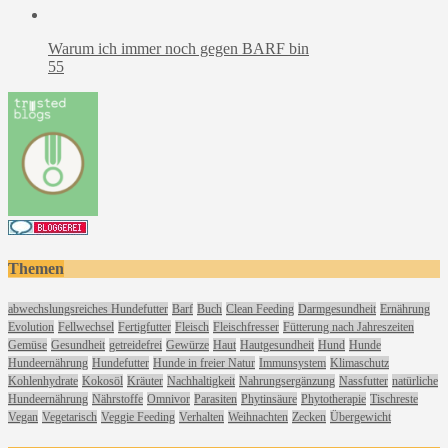
Warum ich immer noch gegen BARF bin
55
Themen
abwechslungsreiches Hundefutter
Barf
Buch
Clean Feeding
Darmgesundheit
Ernährung
Evolution
Fellwechsel
Fertigfutter
Fleisch
Fleischfresser
Fütterung nach Jahreszeiten
Gemüse
Gesundheit
getreidefrei
Gewürze
Haut
Hautgesundheit
Hund
Hunde
Hundeernährung
Hundefutter
Hunde in freier Natur
Immunsystem
Klimaschutz
Kohlenhydrate
Kokosöl
Kräuter
Nachhaltigkeit
Nahrungsergänzung
Nassfutter
natürliche
Hundeernährung
Nährstoffe
Omnivor
Parasiten
Phytinsäure
Phytotherapie
Tischreste
Vegan
Vegetarisch
Veggie Feeding
Verhalten
Weihnachten
Zecken
Übergewicht