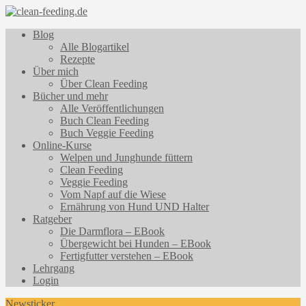
Blog
Alle Blogartikel
Rezepte
Über mich
Über Clean Feeding
Bücher und mehr
Alle Veröffentlichungen
Buch Clean Feeding
Buch Veggie Feeding
Online-Kurse
Welpen und Junghunde füttern
Clean Feeding
Veggie Feeding
Vom Napf auf die Wiese
Ernährung von Hund UND Halter
Ratgeber
Die Darmflora – EBook
Übergewicht bei Hunden – EBook
Fertigfutter verstehen – EBook
Lehrgang
Login
Newsticker