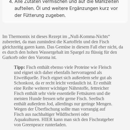
Alle Zutaten vermischen und auf die Mahlzeiten
aufteilen. Öl und weitere Ergänzungen kurz vor
der Fütterung zugeben.
Im Thermomix ist dieses Rezept im „Null-Komma-Nichts“
zubereitet, da man zumindest die Kartoffeln und den Fisch
gleichzeitig garen kann. Das Gemüse in diesem Fall eher nicht, da
es durch den hohen Wassergehalt im Spargel zu flüssig für den
Garkorb oder den Varoma ist.
Tipp:
Fisch enthält ebenso viele Proteine wie Fleisch
und eignet sich daher ebenfalls hervorragend als
Eiweißquelle. Fisch eignet sich außerdem sehr gut als
Schonkost, da er recht leicht verdaulich ist. Er enthält
eine Reihe weiterer wichtiger Nährstoffe, fettreicher
Fisch enthält sehr viele essentielle Fettsäuren und die
meisten Hunde fressen sehr gerne Fisch. Seefisch
enthält außerdem Jod, allerdings nur geringe Mengen.
Wegen der Überfischung sollte man vorrangig auf
Fisch aus nachhaltiger Wildfischerei oder
Aquakulturen. HIER kann man sich den Fischratgeber
von Greenpeace runterladen.