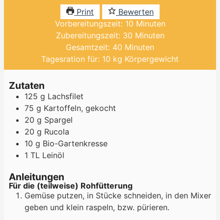
Print
Bewerten
Minuten
Vorbereitungszeit:
10
Minuten
Minuten
Zubereitungszeit:
30
Minuten
Minuten
Gesamtzeit:
40
Minuten
Tagesration für:
10
kg Körpergewicht
Zutaten
125
g
Lachsfilet
75
g
Kartoffeln, gekocht
20
g
Spargel
20
g
Rucola
10
g
Bio-Gartenkresse
1
TL
Leinöl
Anleitungen
Für die (teilweise) Rohfütterung
Gemüse putzen, in Stücke schneiden, in den Mixer
geben und klein raspeln, bzw. pürieren.