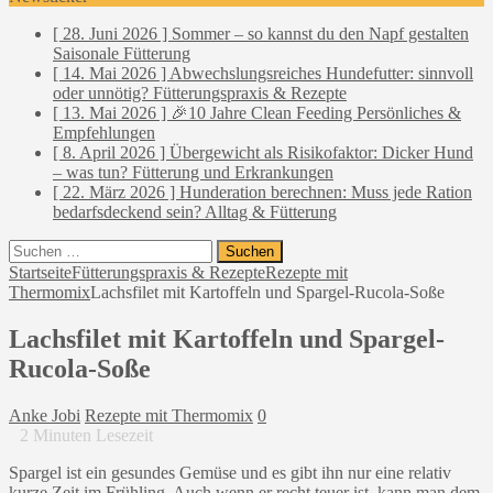
[ 28. Juni 2026 ]
Sommer – so kannst du den Napf gestalten
Saisonale Fütterung
[ 14. Mai 2026 ]
Abwechslungsreiches Hundefutter: sinnvoll
oder unnötig?
Fütterungspraxis & Rezepte
[ 13. Mai 2026 ]
🎉10 Jahre Clean Feeding
Persönliches &
Empfehlungen
[ 8. April 2026 ]
Übergewicht als Risikofaktor: Dicker Hund
– was tun?
Fütterung und Erkrankungen
[ 22. März 2026 ]
Hunderation berechnen: Muss jede Ration
bedarfsdeckend sein?
Alltag & Fütterung
Suchen
nach:
Startseite
Fütterungspraxis & Rezepte
Rezepte mit
Thermomix
Lachsfilet mit Kartoffeln und Spargel-Rucola-Soße
Lachsfilet mit Kartoffeln und Spargel-
Rucola-Soße
Anke Jobi
Rezepte mit Thermomix
0
2
Minuten Lesezeit
Spargel ist ein gesundes Gemüse und es gibt ihn nur eine relativ
kurze Zeit im Frühling. Auch wenn er recht teuer ist, kann man dem