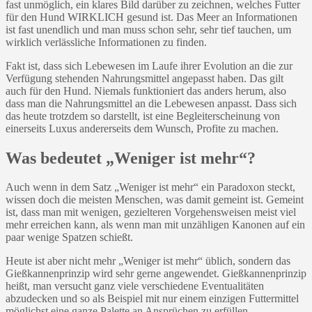
fast unmöglich, ein klares Bild darüber zu zeichnen, welches Futter
für den Hund WIRKLICH gesund ist. Das Meer an Informationen
ist fast unendlich und man muss schon sehr, sehr tief tauchen, um
wirklich verlässliche Informationen zu finden.
Fakt ist, dass sich Lebewesen im Laufe ihrer Evolution an die zur
Verfügung stehenden Nahrungsmittel angepasst haben. Das gilt
auch für den Hund. Niemals funktioniert das anders herum, also
dass man die Nahrungsmittel an die Lebewesen anpasst. Dass sich
das heute trotzdem so darstellt, ist eine Begleiterscheinung von
einerseits Luxus andererseits dem Wunsch, Profite zu machen.
Was bedeutet „Weniger ist mehr“?
Auch wenn in dem Satz „Weniger ist mehr“ ein Paradoxon steckt,
wissen doch die meisten Menschen, was damit gemeint ist. Gemeint
ist, dass man mit wenigen, gezielteren Vorgehensweisen meist viel
mehr erreichen kann, als wenn man mit unzähligen Kanonen auf ein
paar wenige Spatzen schießt.
Heute ist aber nicht mehr „Weniger ist mehr“ üblich, sondern das
Gießkannenprinzip wird sehr gerne angewendet. Gießkannenprinzip
heißt, man versucht ganz viele verschiedene Eventualitäten
abzudecken und so als Beispiel mit nur einem einzigen Futtermittel
möglichst eine ganze Palette an Ansprüchen zu erfüllen.