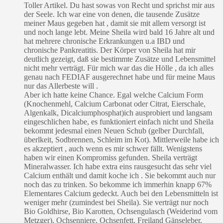
Toller Artikel. Du hast sowas von Recht und sprichst mir aus
der Seele. Ich war eine von denen, die tausende Zusätze
meiner Maus gegeben hat , damit sie mit allem versorgt ist
und noch lange lebt. Meine Sheila wird bald 16 Jahre alt und
hat mehrere chronische Erkrankungen u.a IBD und
chronische Pankreatitis. Der Körper von Sheila hat mir
deutlich gezeigt, daß sie bestimmte Zusätze und Lebensmittel
nicht mehr verträgt. Für mich war das die Hölle , da ich alles
genau nach FEDIAF ausgerechnet habe und für meine Maus
nur das Allerbeste will .
Aber ich hatte keine Chance. Egal welche Calcium Form
(Knochenmehl, Calcium Carbonat oder Citrat, Eierschale,
Algenkalk, Dicalciumphosphat)ich ausprobiert und langsam
eingeschlichen habe, es funktioniert einfach nicht und Sheila
bekommt jedesmal einen Neuen Schub (gelber Durchfall,
überlkeit, Sodbrennen, Schleim im Kot). Mittlerweile habe ich
es akzeptiert , auch wenn es mir schwer fällt. Wenigstens
haben wir einen Kompromiss gefunden. Sheila verträgt
Mineralwasser. Ich habe extra eins rausgesucht das sehr viel
Calcium enthält und damit koche ich . Sie bekommt auch nur
noch das zu trinken. So bekomme ich immerhin knapp 67%
Elementares Calcium gedeckt. Auch bei den Lebensmitteln ist
weniger mehr (zumindest bei Sheila). Sie verträgt nur noch
Bio Goldhirse, Bio Karotten, Ochsengulasch (Weiderind vom
Metzger), Ochsenniere, Ochsenfett, Freiland Gänseleber,