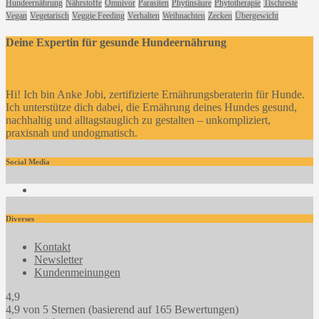
Hundeernährung
Nährstoffe
Omnivor
Parasiten
Phytinsäure
Phytotherapie
Tischreste
Vegan
Vegetarisch
Veggie Feeding
Verhalten
Weihnachten
Zecken
Übergewicht
Deine Expertin für gesunde Hundeernährung
Hi! Ich bin Anke Jobi, zertifizierte Ernährungsberaterin für Hunde.
Ich unterstütze dich dabei, die Ernährung deines Hundes gesund,
nachhaltig und alltagstauglich zu gestalten – unkompliziert,
praxisnah und undogmatisch.
Social Media
Facebook
Diverses
Kontakt
Newsletter
Kundenmeinungen
4,9
4,9 von 5 Sternen (basierend auf 165 Bewertungen)