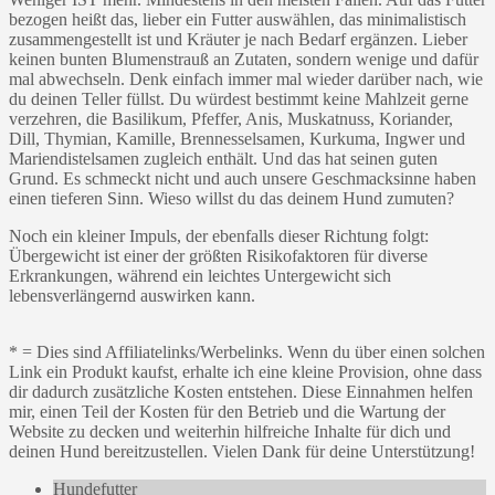
bezogen heißt das, lieber ein Futter auswählen, das minimalistisch
zusammengestellt ist und Kräuter je nach Bedarf ergänzen. Lieber
keinen bunten Blumenstrauß an Zutaten, sondern wenige und dafür
mal abwechseln. Denk einfach immer mal wieder darüber nach, wie
du deinen Teller füllst. Du würdest bestimmt keine Mahlzeit gerne
verzehren, die Basilikum, Pfeffer, Anis, Muskatnuss, Koriander,
Dill, Thymian, Kamille, Brennesselsamen, Kurkuma, Ingwer und
Mariendistelsamen zugleich enthält. Und das hat seinen guten
Grund. Es schmeckt nicht und auch unsere Geschmacksinne haben
einen tieferen Sinn. Wieso willst du das deinem Hund zumuten?
Noch ein kleiner Impuls, der ebenfalls dieser Richtung folgt:
Übergewicht ist einer der größten Risikofaktoren für diverse
Erkrankungen, während ein leichtes Untergewicht sich
lebensverlängernd auswirken kann.
* = Dies sind Affiliatelinks/Werbelinks. Wenn du über einen solchen
Link ein Produkt kaufst, erhalte ich eine kleine Provision, ohne dass
dir dadurch zusätzliche Kosten entstehen. Diese Einnahmen helfen
mir, einen Teil der Kosten für den Betrieb und die Wartung der
Website zu decken und weiterhin hilfreiche Inhalte für dich und
deinen Hund bereitzustellen. Vielen Dank für deine Unterstützung!
Hundefutter