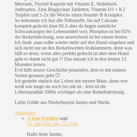
Meersalz, Fischöl Kapseln mit Vitamin E, Walnüssöl,
Jodtropfen, Zink Bisglycinat Tabletten, Vitamin D3 + K2
Tropfen und 1-2x die Woche einen Sensitiv B Komplex.
So bekomme ich fast alle Nährstoffe, bis auf Calcium
komplett gedeckt (laut BLS aber da liegen natürliche
Schwankungen der Lebensmittel vor). Phosphor ist bei 92%
der Bedarfsdeckung, was ausreichend ist bei einem Senior.
Ich finde ,man sollte wieder mehr auf den Hund eingehen und
sich nicht nur an den Bedarfswerten festklammern, denn was
hilft es denn, wenn alles perfekt gedeckt ist aber dem Hund
geht es damit nicht gut ?! Das musste ich in den letzten 13
Monaten lernen.
Evtl hilft unsere Geschichte jemanden, dem es mit seinem
Senior genauso geht 🙂
Ich genieße einfach das Leben mit meiner Maus ,denn wer
weiß wie lange sie noch bei mir ist . Jetzt ist die
Lebensqualität 1000x wichtiger als eine Bedarfsdeckung .
Liebe Grüße aus Niederbayern Janine und Sheila
Antworten
Clean Feeding
sagt:
25. Juli 2021 um 7:12 Uhr
Hallo liebe Janine,