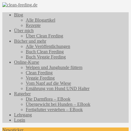
Blog
Alle Blogartikel
Rezepte
Über mich
Über Clean Feeding
Bücher und mehr
Alle Veröffentlichungen
Buch Clean Feeding
Buch Veggie Feeding
Online-Kurse
Welpen und Junghunde füttern
Clean Feeding
Veggie Feeding
Vom Napf auf die Wiese
Ernährung von Hund UND Halter
Ratgeber
Die Darmflora – EBook
Übergewicht bei Hunden – EBook
Fertigfutter verstehen – EBook
Lehrgang
Login
Newsticker