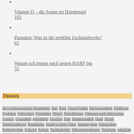
Vitamin D – die Sonne im Hundenapf
102
Parasiten: Was ist die perfekte Zeckenabwehr?
63
Warum ich immer noch gegen BARF bin
55
Themen
abwechslungsreiches Hundefutter
Barf
Buch
Clean Feeding
Darmgesundheit
Ernährung
Evolution
Fellwechsel
Fertigfutter
Fleisch
Fleischfresser
Fütterung nach Jahreszeiten
Gemüse
Gesundheit
getreidefrei
Gewürze
Haut
Hautgesundheit
Hund
Hunde
Hundeernährung
Hundefutter
Hunde in freier Natur
Immunsystem
Klimaschutz
Kohlenhydrate
Kokosöl
Kräuter
Nachhaltigkeit
Nahrungsergänzung
Nassfutter
natürliche