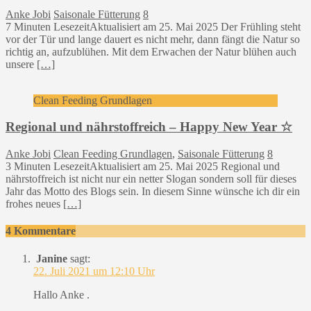
Anke Jobi
Saisonale Fütterung
8
7 Minuten LesezeitAktualisiert am 25. Mai 2025 Der Frühling steht
vor der Tür und lange dauert es nicht mehr, dann fängt die Natur so
richtig an, aufzublühen. Mit dem Erwachen der Natur blühen auch
unsere
[…]
Clean Feeding Grundlagen
Regional und nährstoffreich – Happy New Year ☆
Anke Jobi
Clean Feeding Grundlagen
,
Saisonale Fütterung
8
3 Minuten LesezeitAktualisiert am 25. Mai 2025 Regional und
nährstoffreich ist nicht nur ein netter Slogan sondern soll für dieses
Jahr das Motto des Blogs sein. In diesem Sinne wünsche ich dir ein
frohes neues
[…]
4 Kommentare
Janine
sagt:
22. Juli 2021 um 12:10 Uhr
Hallo Anke .