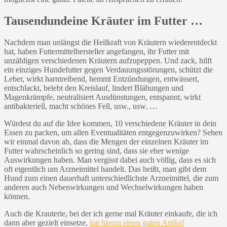
Tausendundeine Kräuter im Futter …
Nachdem man unlängst die Heilkraft von Kräutern wiederentdeckt
hat, haben Futtermittelhersteller angefangen, ihr Futter mit
unzähligen verschiedenen Kräutern aufzupeppen. Und zack, hilft
ein einziges Hundefutter gegen Verdauungsstörungen, schützt die
Leber, wirkt harntreibend, hemmt Entzündungen, entwässert,
entschlackt, belebt den Kreislauf, lindert Blähungen und
Magenkrämpfe, neutralisiert Ausdünstungen, entspannt, wirkt
antibakteriell, macht schönes Fell, usw., usw. …
Würdest du auf die Idee kommen, 10 verschiedene Kräuter in dein
Essen zu packen, um allen Eventualitäten entgegenzuwirken? Sehen
wir einmal davon ab, dass die Mengen der einzelnen Kräuter im
Futter wahrscheinlich so gering sind, dass sie eher wenige
Auswirkungen haben. Man vergisst dabei auch völlig, dass es sich
oft eigentlich um Arzneimittel handelt. Das heißt, man gibt dem
Hund zum einen dauerhaft unterschiedlichste Arzneimittel, die zum
anderen auch Nebenwirkungen und Wechselwirkungen haben
können.
Auch die Krauterie, bei der ich gerne mal Kräuter einkaufe, die ich
dann aber gezielt einsetze,
hat hierzu einen guten Artikel