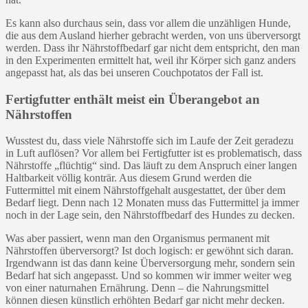
Es kann also durchaus sein, dass vor allem die unzähligen Hunde,
die aus dem Ausland hierher gebracht werden, von uns überversorgt
werden. Dass ihr Nährstoffbedarf gar nicht dem entspricht, den man
in den Experimenten ermittelt hat, weil ihr Körper sich ganz anders
angepasst hat, als das bei unseren Couchpotatos der Fall ist.
Fertigfutter enthält meist ein Überangebot an
Nährstoffen
Wusstest du, dass viele Nährstoffe sich im Laufe der Zeit geradezu
in Luft auflösen? Vor allem bei Fertigfutter ist es problematisch, dass
Nährstoffe „flüchtig“ sind. Das läuft zu dem Anspruch einer langen
Haltbarkeit völlig konträr. Aus diesem Grund werden die
Futtermittel mit einem Nährstoffgehalt ausgestattet, der über dem
Bedarf liegt. Denn nach 12 Monaten muss das Futtermittel ja immer
noch in der Lage sein, den Nährstoffbedarf des Hundes zu decken.
Was aber passiert, wenn man den Organismus permanent mit
Nährstoffen überversorgt? Ist doch logisch: er gewöhnt sich daran.
Irgendwann ist das dann keine Überversorgung mehr, sondern sein
Bedarf hat sich angepasst. Und so kommen wir immer weiter weg
von einer naturnahen Ernährung. Denn – die Nahrungsmittel
können diesen künstlich erhöhten Bedarf gar nicht mehr decken.