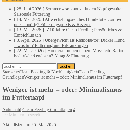
[ 28. Juni 2026 ]
Sommer – so kannst du den Napf gestalten
Saisonale Fütterung
[ 14. Mai 2026 ]
Abwechslungsreiches Hundefutter: sinnvoll
oder unnötig?
Fütterungspraxis & Rezepte
[ 13. Mai 2026 ]
🎉10 Jahre Clean Feeding
Persönliches &
Empfehlungen
[ 8. April 2026 ]
Übergewicht als Risikofaktor: Dicker Hund
– was tun?
Fütterung und Erkrankungen
[ 22. März 2026 ]
Hunderation berechnen: Muss jede Ration
bedarfsdeckend sein?
Alltag & Fütterung
Suchen
nach:
Startseite
Clean Feeding & Nachhaltigkeit
Clean Feeding
Grundlagen
Weniger ist mehr – oder: Minimalismus im Futternapf
Weniger ist mehr – oder: Minimalismus
im Futternapf
Anke Jobi
Clean Feeding Grundlagen
4
9
Minuten Lesezeit
Aktualisiert am 25. Mai 2025