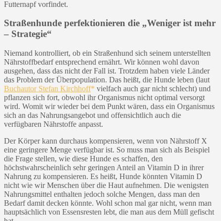
Futternapf vorfindet.
Straßenhunde perfektionieren die „Weniger ist mehr
– Strategie“
Niemand kontrolliert, ob ein Straßenhund sich seinem unterstellten
Nährstoffbedarf entsprechend ernährt. Wir können wohl davon
ausgehen, dass das nicht der Fall ist. Trotzdem haben viele Länder
das Problem der Überpopulation. Das heißt, die Hunde leben (laut
Buchautor Stefan Kirchhoff
vielfach auch gar nicht schlecht) und
pflanzen sich fort, obwohl ihr Organismus nicht optimal versorgt
wird. Womit wir wieder bei dem Punkt wären, dass ein Organismus
sich an das Nahrungsangebot und offensichtlich auch die
verfügbaren Nährstoffe anpasst.
Der Körper kann durchaus kompensieren, wenn von Nährstoff X
eine geringere Menge verfügbar ist. So muss man sich als Beispiel
die Frage stellen, wie diese Hunde es schaffen, den
höchstwahrscheinlich sehr geringen Anteil an Vitamin D in ihrer
Nahrung zu kompensieren. Es heißt, Hunde könnten Vitamin D
nicht wie wir Menschen über die Haut aufnehmen. Die wenigsten
Nahrungsmittel enthalten jedoch solche Mengen, dass man den
Bedarf damit decken könnte. Wohl schon mal gar nicht, wenn man
hauptsächlich von Essensresten lebt, die man aus dem Müll gefischt
hat.