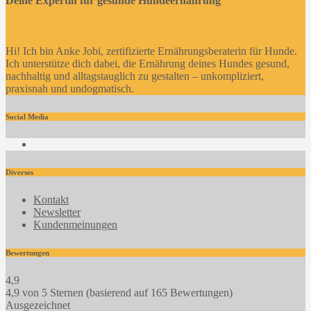
Deine Expertin für gesunde Hundeernährung
Hi! Ich bin Anke Jobi, zertifizierte Ernährungsberaterin für Hunde.
Ich unterstütze dich dabei, die Ernährung deines Hundes gesund,
nachhaltig und alltagstauglich zu gestalten – unkompliziert,
praxisnah und undogmatisch.
Social Media
Facebook
Diverses
Kontakt
Newsletter
Kundenmeinungen
Bewertungen
4,9
4,9 von 5 Sternen (basierend auf 165 Bewertungen)
Ausgezeichnet