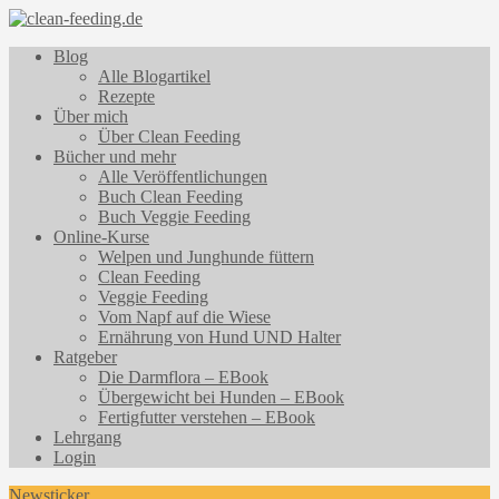
Blog
Alle Blogartikel
Rezepte
Über mich
Über Clean Feeding
Bücher und mehr
Alle Veröffentlichungen
Buch Clean Feeding
Buch Veggie Feeding
Online-Kurse
Welpen und Junghunde füttern
Clean Feeding
Veggie Feeding
Vom Napf auf die Wiese
Ernährung von Hund UND Halter
Ratgeber
Die Darmflora – EBook
Übergewicht bei Hunden – EBook
Fertigfutter verstehen – EBook
Lehrgang
Login
Newsticker