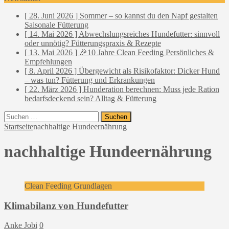
[ 28. Juni 2026 ]
Sommer – so kannst du den Napf gestalten
Saisonale Fütterung
[ 14. Mai 2026 ]
Abwechslungsreiches Hundefutter: sinnvoll
oder unnötig?
Fütterungspraxis & Rezepte
[ 13. Mai 2026 ]
🎉10 Jahre Clean Feeding
Persönliches &
Empfehlungen
[ 8. April 2026 ]
Übergewicht als Risikofaktor: Dicker Hund
– was tun?
Fütterung und Erkrankungen
[ 22. März 2026 ]
Hunderation berechnen: Muss jede Ration
bedarfsdeckend sein?
Alltag & Fütterung
Suchen
nach:
Startseite
nachhaltige Hundeernährung
nachhaltige Hundeernährung
Clean Feeding Grundlagen
Klimabilanz von Hundefutter
Anke Jobi
0