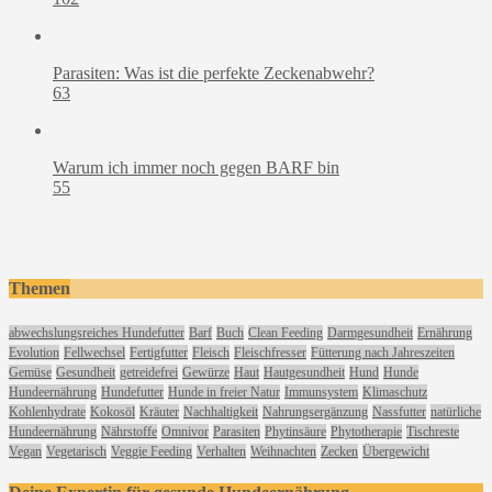
Parasiten: Was ist die perfekte Zeckenabwehr?
63
Warum ich immer noch gegen BARF bin
55
Themen
abwechslungsreiches Hundefutter
Barf
Buch
Clean Feeding
Darmgesundheit
Ernährung
Evolution
Fellwechsel
Fertigfutter
Fleisch
Fleischfresser
Fütterung nach Jahreszeiten
Gemüse
Gesundheit
getreidefrei
Gewürze
Haut
Hautgesundheit
Hund
Hunde
Hundeernährung
Hundefutter
Hunde in freier Natur
Immunsystem
Klimaschutz
Kohlenhydrate
Kokosöl
Kräuter
Nachhaltigkeit
Nahrungsergänzung
Nassfutter
natürliche
Hundeernährung
Nährstoffe
Omnivor
Parasiten
Phytinsäure
Phytotherapie
Tischreste
Vegan
Vegetarisch
Veggie Feeding
Verhalten
Weihnachten
Zecken
Übergewicht