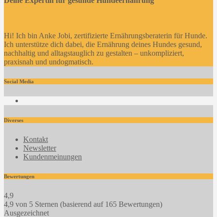
Deine Expertin für gesunde Hundeernährung
Hi! Ich bin Anke Jobi, zertifizierte Ernährungsberaterin für Hunde.
Ich unterstütze dich dabei, die Ernährung deines Hundes gesund,
nachhaltig und alltagstauglich zu gestalten – unkompliziert,
praxisnah und undogmatisch.
Social Media
Facebook
Diverses
Kontakt
Newsletter
Kundenmeinungen
Bewertungen
4,9
4,9 von 5 Sternen (basierend auf 165 Bewertungen)
Ausgezeichnet