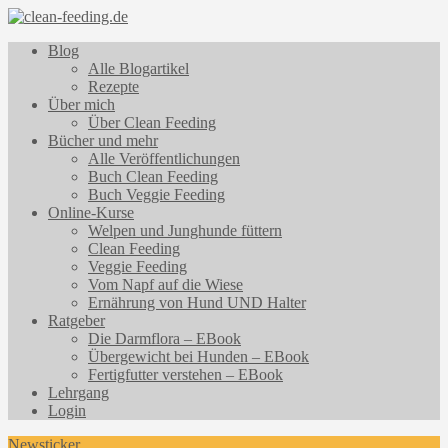
Blog
Alle Blogartikel
Rezepte
Über mich
Über Clean Feeding
Bücher und mehr
Alle Veröffentlichungen
Buch Clean Feeding
Buch Veggie Feeding
Online-Kurse
Welpen und Junghunde füttern
Clean Feeding
Veggie Feeding
Vom Napf auf die Wiese
Ernährung von Hund UND Halter
Ratgeber
Die Darmflora – EBook
Übergewicht bei Hunden – EBook
Fertigfutter verstehen – EBook
Lehrgang
Login
Newsticker