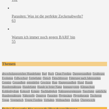
Parasiten: Was ist die perfekte Zeckenabwehr?
63
Warum ich immer noch gegen BARF bin
55
Themen
abwechslungsreiches Hundefutter
Barf
Buch
Clean Feeding
Darmgesundheit
Ernährung
Evolution
Fellwechsel
Fertigfutter
Fleisch
Fleischfresser
Fütterung nach Jahreszeiten
Gemüse
Gesundheit
getreidefrei
Gewürze
Haut
Hautgesundheit
Hund
Hunde
Hundeernährung
Hundefutter
Hunde in freier Natur
Immunsystem
Klimaschutz
Kohlenhydrate
Kokosöl
Kräuter
Nachhaltigkeit
Nahrungsergänzung
Nassfutter
natürliche
Hundeernährung
Nährstoffe
Omnivor
Parasiten
Phytinsäure
Phytotherapie
Tischreste
Vegan
Vegetarisch
Veggie Feeding
Verhalten
Weihnachten
Zecken
Übergewicht