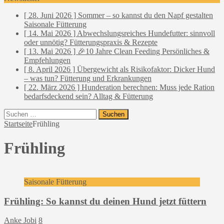
[ 28. Juni 2026 ]
Sommer – so kannst du den Napf gestalten
Saisonale Fütterung
[ 14. Mai 2026 ]
Abwechslungsreiches Hundefutter: sinnvoll
oder unnötig?
Fütterungspraxis & Rezepte
[ 13. Mai 2026 ]
🎉10 Jahre Clean Feeding
Persönliches &
Empfehlungen
[ 8. April 2026 ]
Übergewicht als Risikofaktor: Dicker Hund
– was tun?
Fütterung und Erkrankungen
[ 22. März 2026 ]
Hunderation berechnen: Muss jede Ration
bedarfsdeckend sein?
Alltag & Fütterung
Suchen
nach:
Startseite
Frühling
Frühling
Saisonale Fütterung
Frühling: So kannst du deinen Hund jetzt füttern
Anke Jobi
8