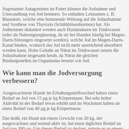
Sogenannte Antagonisten im Futter können die Aufnahme und
Umwandlung von Jod hemmen. So enthalten Leinsamen z. B.
Blausäure, welche eine hemmende Wirkung auf die Jodaufnahme
und Synthese von Thyroxin (Schilddrüsenhormon) hat. Als
Jodhemmer diskutiert werden auch Huminsäuren im Trinkwasser
(oder als Nahrungsergänzung, da sie bei Hunden häufig bei Magen-
Darm-Störungen eingesetzt werden), welche Jod im Magen-Darm-
Kanal binden, wodurch das Jod nicht mehr ausreichend absorbiert
werden kann. Hohe Gehalte an Nitrat im Trinkwasser setzen die
Jodaufnahme insgesamt herab, da Nitrat die gleichen
Bindungsstellen im Organismus besetzt wie Jod.
Wie kann man die Jodversorgung
verbessern?
Ausgewachsene Hunde im Erhaltungsstoffwechsel haben einen
Bedarf an Jod von 15 µg je kg Körpermasse. Bei sehr hoher
Aktivität ist der Bedarf etwas erhöht und im Wachstum haben sie
einen Bedarf von 40 µg je kg Körpermasse.
Das heißt, ein Hund mit einem Gewicht von 20 kg, der
ausgewachsen und normal aktiv ist, hat einen täglichen Bedarf an
Jod von 300 µg. Um diesen Bedarf zu decken, müsste er an einem