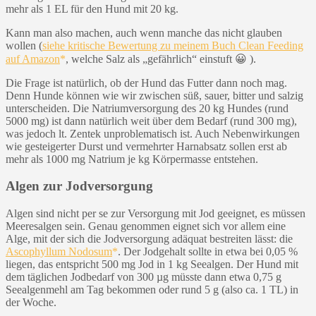
mehr als 1 EL für den Hund mit 20 kg.
Kann man also machen, auch wenn manche das nicht glauben
wollen (
siehe kritische Bewertung zu meinem Buch Clean Feeding
auf Amazon
, welche Salz als „gefährlich“ einstuft 😀 ).
Die Frage ist natürlich, ob der Hund das Futter dann noch mag.
Denn Hunde können wie wir zwischen süß, sauer, bitter und salzig
unterscheiden. Die Natriumversorgung des 20 kg Hundes (rund
5000 mg) ist dann natürlich weit über dem Bedarf (rund 300 mg),
was jedoch lt. Zentek unproblematisch ist. Auch Nebenwirkungen
wie gesteigerter Durst und vermehrter Harnabsatz sollen erst ab
mehr als 1000 mg Natrium je kg Körpermasse entstehen.
Algen zur Jodversorgung
Algen sind nicht per se zur Versorgung mit Jod geeignet, es müssen
Meeresalgen sein. Genau genommen eignet sich vor allem eine
Alge, mit der sich die Jodversorgung adäquat bestreiten lässt: die
Ascophyllum Nodosum
. Der Jodgehalt sollte in etwa bei 0,05 %
liegen, das entspricht 500 mg Jod in 1 kg Seealgen. Der Hund mit
dem täglichen Jodbedarf von 300 µg müsste dann etwa 0,75 g
Seealgenmehl am Tag bekommen oder rund 5 g (also ca. 1 TL) in
der Woche.