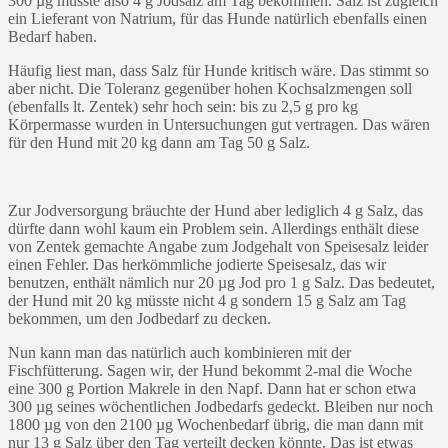
300 µg müsste also 4 g Jodsalz am Tag bekommen. Salz ist zugleich
ein Lieferant von Natrium, für das Hunde natürlich ebenfalls einen
Bedarf haben.
Häufig liest man, dass Salz für Hunde kritisch wäre. Das stimmt so
aber nicht. Die Toleranz gegenüber hohen Kochsalzmengen soll
(ebenfalls lt. Zentek) sehr hoch sein: bis zu 2,5 g pro kg
Körpermasse wurden in Untersuchungen gut vertragen. Das wären
für den Hund mit 20 kg dann am Tag 50 g Salz.
Zur Jodversorgung bräuchte der Hund aber lediglich 4 g Salz, das
dürfte dann wohl kaum ein Problem sein. Allerdings enthält diese
von Zentek gemachte Angabe zum Jodgehalt von Speisesalz leider
einen Fehler. Das herkömmliche jodierte Speisesalz, das wir
benutzen, enthält nämlich nur 20 µg Jod pro 1 g Salz. Das bedeutet,
der Hund mit 20 kg müsste nicht 4 g sondern 15 g Salz am Tag
bekommen, um den Jodbedarf zu decken.
Nun kann man das natürlich auch kombinieren mit der
Fischfütterung. Sagen wir, der Hund bekommt 2-mal die Woche
eine 300 g Portion Makrele in den Napf. Dann hat er schon etwa
300 µg seines wöchentlichen Jodbedarfs gedeckt. Bleiben nur noch
1800 µg von den 2100 µg Wochenbedarf übrig, die man dann mit
nur 13 g Salz über den Tag verteilt decken könnte. Das ist etwas