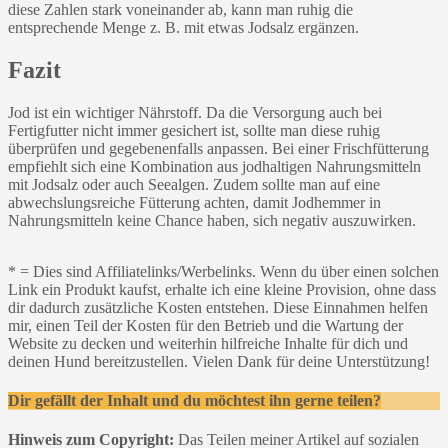
diese Zahlen stark voneinander ab, kann man ruhig die
entsprechende Menge z. B. mit etwas Jodsalz ergänzen.
Fazit
Jod ist ein wichtiger Nährstoff. Da die Versorgung auch bei
Fertigfutter nicht immer gesichert ist, sollte man diese ruhig
überprüfen und gegebenenfalls anpassen. Bei einer Frischfütterung
empfiehlt sich eine Kombination aus jodhaltigen Nahrungsmitteln
mit Jodsalz oder auch Seealgen. Zudem sollte man auf eine
abwechslungsreiche Fütterung achten, damit Jodhemmer in
Nahrungsmitteln keine Chance haben, sich negativ auszuwirken.
* = Dies sind Affiliatelinks/Werbelinks. Wenn du über einen solchen
Link ein Produkt kaufst, erhalte ich eine kleine Provision, ohne dass
dir dadurch zusätzliche Kosten entstehen. Diese Einnahmen helfen
mir, einen Teil der Kosten für den Betrieb und die Wartung der
Website zu decken und weiterhin hilfreiche Inhalte für dich und
deinen Hund bereitzustellen. Vielen Dank für deine Unterstützung!
Dir gefällt der Inhalt und du möchtest ihn gerne teilen?
Hinweis zum Copyright:
Das Teilen meiner Artikel auf sozialen