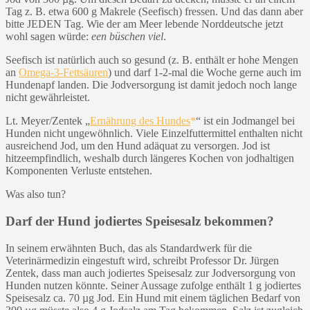
Tag z. B. etwa 600 g Makrele (Seefisch) fressen. Und das dann aber
bitte JEDEN Tag. Wie der am Meer lebende Norddeutsche jetzt
wohl sagen würde:
een büschen viel
.
Seefisch ist natürlich auch so gesund (z. B. enthält er hohe Mengen
an
Omega-3-Fettsäuren
) und darf 1-2-mal die Woche gerne auch im
Hundenapf landen. Die Jodversorgung ist damit jedoch noch lange
nicht gewährleistet.
Lt. Meyer/Zentek „
Ernährung des Hundes
“ ist ein Jodmangel bei
Hunden nicht ungewöhnlich. Viele Einzelfuttermittel enthalten nicht
ausreichend Jod, um den Hund adäquat zu versorgen. Jod ist
hitzeempfindlich, weshalb durch längeres Kochen von jodhaltigen
Komponenten Verluste entstehen.
Was also tun?
Darf der Hund jodiertes Speisesalz bekommen?
In seinem erwähnten Buch, das als Standardwerk für die
Veterinärmedizin eingestuft wird, schreibt Professor Dr. Jürgen
Zentek, dass man auch jodiertes Speisesalz zur Jodversorgung von
Hunden nutzen könnte. Seiner Aussage zufolge enthält 1 g jodiertes
Speisesalz ca. 70 µg Jod. Ein Hund mit einem täglichen Bedarf von