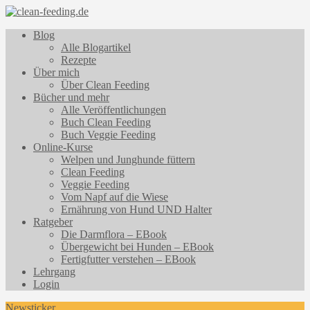
Blog
Alle Blogartikel
Rezepte
Über mich
Über Clean Feeding
Bücher und mehr
Alle Veröffentlichungen
Buch Clean Feeding
Buch Veggie Feeding
Online-Kurse
Welpen und Junghunde füttern
Clean Feeding
Veggie Feeding
Vom Napf auf die Wiese
Ernährung von Hund UND Halter
Ratgeber
Die Darmflora – EBook
Übergewicht bei Hunden – EBook
Fertigfutter verstehen – EBook
Lehrgang
Login
Newsticker