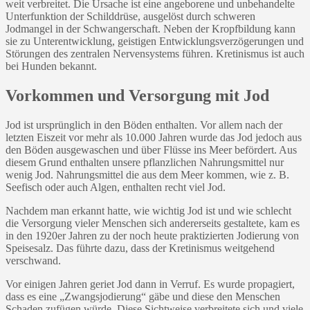
weit verbreitet. Die Ursache ist eine angeborene und unbehandelte
Unterfunktion der Schilddrüse, ausgelöst durch schweren
Jodmangel in der Schwangerschaft. Neben der Kropfbildung kann
sie zu Unterentwicklung, geistigen Entwicklungsverzögerungen und
Störungen des zentralen Nervensystems führen. Kretinismus ist auch
bei Hunden bekannt.
Vorkommen und Versorgung mit Jod
Jod ist ursprünglich in den Böden enthalten. Vor allem nach der
letzten Eiszeit vor mehr als 10.000 Jahren wurde das Jod jedoch aus
den Böden ausgewaschen und über Flüsse ins Meer befördert. Aus
diesem Grund enthalten unsere pflanzlichen Nahrungsmittel nur
wenig Jod. Nahrungsmittel die aus dem Meer kommen, wie z. B.
Seefisch oder auch Algen, enthalten recht viel Jod.
Nachdem man erkannt hatte, wie wichtig Jod ist und wie schlecht
die Versorgung vieler Menschen sich andererseits gestaltete, kam es
in den 1920er Jahren zu der noch heute praktizierten Jodierung von
Speisesalz. Das führte dazu, dass der Kretinismus weitgehend
verschwand.
Vor einigen Jahren geriet Jod dann in Verruf. Es wurde propagiert,
dass es eine „Zwangsjodierung“ gäbe und diese den Menschen
Schaden zufügen würde. Diese Sichtweise verbreitete sich und viele