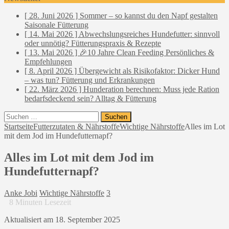
[ 28. Juni 2026 ]
Sommer – so kannst du den Napf gestalten
Saisonale Fütterung
[ 14. Mai 2026 ]
Abwechslungsreiches Hundefutter: sinnvoll
oder unnötig?
Fütterungspraxis & Rezepte
[ 13. Mai 2026 ]
🎉10 Jahre Clean Feeding
Persönliches &
Empfehlungen
[ 8. April 2026 ]
Übergewicht als Risikofaktor: Dicker Hund
– was tun?
Fütterung und Erkrankungen
[ 22. März 2026 ]
Hunderation berechnen: Muss jede Ration
bedarfsdeckend sein?
Alltag & Fütterung
Suchen
nach:
Startseite
Futterzutaten & Nährstoffe
Wichtige Nährstoffe
Alles im Lot
mit dem Jod im Hundefutternapf?
Alles im Lot mit dem Jod im
Hundefutternapf?
Anke Jobi
Wichtige Nährstoffe
3
8
Minuten Lesezeit
Aktualisiert am 18. September 2025