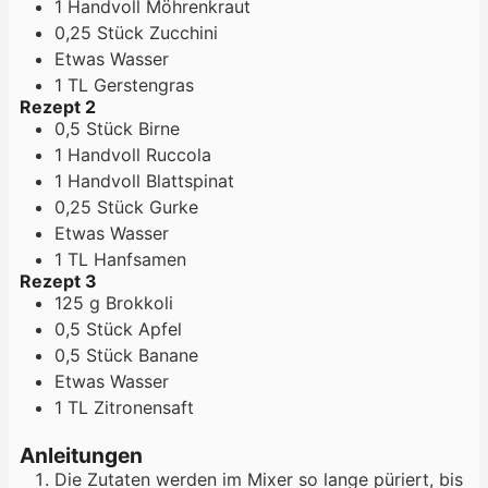
1
Handvoll
Möhrenkraut
0,25
Stück
Zucchini
Etwas
Wasser
1
TL
Gerstengras
Rezept 2
0,5
Stück
Birne
1
Handvoll
Ruccola
1
Handvoll
Blattspinat
0,25
Stück
Gurke
Etwas
Wasser
1
TL
Hanfsamen
Rezept 3
125
g
Brokkoli
0,5
Stück
Apfel
0,5
Stück
Banane
Etwas
Wasser
1
TL
Zitronensaft
Anleitungen
Die Zutaten werden im Mixer so lange püriert, bis