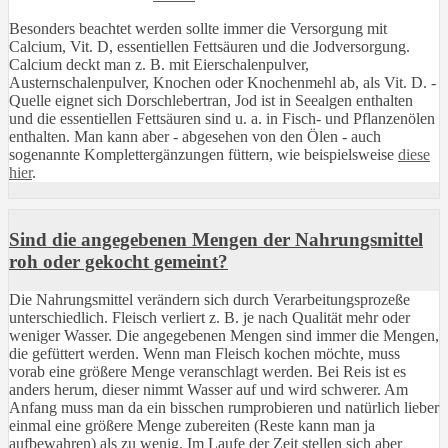
Besonders beachtet werden sollte immer die Versorgung mit
Calcium, Vit. D, essentiellen Fettsäuren und die Jodversorgung.
Calcium deckt man z. B. mit Eierschalenpulver,
Austernschalenpulver, Knochen oder Knochenmehl ab, als Vit. D. -
Quelle eignet sich Dorschlebertran, Jod ist in Seealgen enthalten
und die essentiellen Fettsäuren sind u. a. in Fisch- und Pflanzenölen
enthalten. Man kann aber - abgesehen von den Ölen - auch
sogenannte Komplettergänzungen füttern, wie beispielsweise
diese
hier
.
Sind die angegebenen Mengen der Nahrungsmittel
roh oder gekocht gemeint?
Die Nahrungsmittel verändern sich durch Verarbeitungsprozeße
unterschiedlich. Fleisch verliert z. B. je nach Qualität mehr oder
weniger Wasser. Die angegebenen Mengen sind immer die Mengen,
die gefüttert werden. Wenn man Fleisch kochen möchte, muss
vorab eine größere Menge veranschlagt werden. Bei Reis ist es
anders herum, dieser nimmt Wasser auf und wird schwerer. Am
Anfang muss man da ein bisschen rumprobieren und natürlich lieber
einmal eine größere Menge zubereiten (Reste kann man ja
aufbewahren) als zu wenig. Im Laufe der Zeit stellen sich aber