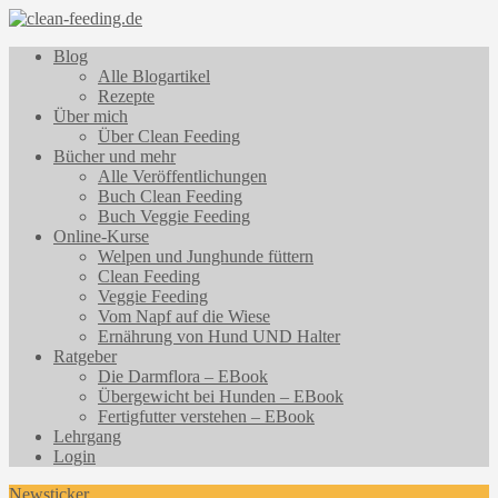
Blog
Alle Blogartikel
Rezepte
Über mich
Über Clean Feeding
Bücher und mehr
Alle Veröffentlichungen
Buch Clean Feeding
Buch Veggie Feeding
Online-Kurse
Welpen und Junghunde füttern
Clean Feeding
Veggie Feeding
Vom Napf auf die Wiese
Ernährung von Hund UND Halter
Ratgeber
Die Darmflora – EBook
Übergewicht bei Hunden – EBook
Fertigfutter verstehen – EBook
Lehrgang
Login
Newsticker