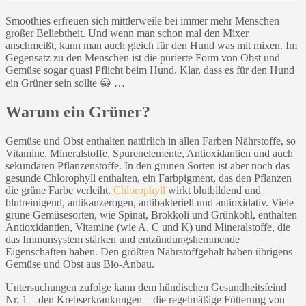
Smoothies erfreuen sich mittlerweile bei immer mehr Menschen
großer Beliebtheit. Und wenn man schon mal den Mixer
anschmeißt, kann man auch gleich für den Hund was mit mixen. Im
Gegensatz zu den Menschen ist die pürierte Form von Obst und
Gemüse sogar quasi Pflicht beim Hund. Klar, dass es für den Hund
ein Grüner sein sollte 😀 …
Warum ein Grüner?
Gemüse und Obst enthalten natürlich in allen Farben Nährstoffe, so
Vitamine, Mineralstoffe, Spurenelemente, Antioxidantien und auch
sekundären Pflanzenstoffe. In den grünen Sorten ist aber noch das
gesunde Chlorophyll enthalten, ein Farbpigment, das den Pflanzen
die grüne Farbe verleiht.
Chlorophyll
wirkt blutbildend und
blutreinigend, antikanzerogen, antibakteriell und antioxidativ. Viele
grüne Gemüsesorten, wie Spinat, Brokkoli und Grünkohl, enthalten
Antioxidantien, Vitamine (wie A, C und K) und Mineralstoffe, die
das Immunsystem stärken und entzündungshemmende
Eigenschaften haben. Den größten Nährstoffgehalt haben übrigens
Gemüse und Obst aus Bio-Anbau.
Untersuchungen zufolge kann dem hündischen Gesundheitsfeind
Nr. 1 – den Krebserkrankungen – die regelmäßige Fütterung von