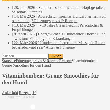
[ 28. Juni 2026 ]
Sommer – so kannst du den Napf gestalten
Saisonale Fütterung
[ 14. Mai 2026 ]
Abwechslungsreiches Hundefutter: sinnvoll
oder unnötig?
Fütterungspraxis & Rezepte
[ 13. Mai 2026 ]
🎉10 Jahre Clean Feeding
Persönliches &
Empfehlungen
[ 8. April 2026 ]
Übergewicht als Risikofaktor: Dicker Hund
– was tun?
Fütterung und Erkrankungen
[ 22. März 2026 ]
Hunderation berechnen: Muss jede Ration
bedarfsdeckend sein?
Alltag & Fütterung
Suchen
nach:
Startseite
Fütterungspraxis & Rezepte
Rezepte
Vitaminbomben:
Grüne Smoothies für den Hund
Vitaminbomben: Grüne Smoothies für
den Hund
Anke Jobi
Rezepte
19
3
Minuten Lesezeit