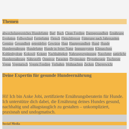
Themen
abwechslungsreiches Hundefutter
Barf
Buch
Clean Feeding
Darmgesundheit
Ernährung
Evolution
Fellwechsel
Fertigfutter
Fleisch
Fleischfresser
Fütterung nach Jahreszeiten
Gemüse
Gesundheit
getreidefrei
Gewürze
Haut
Hautgesundheit
Hund
Hunde
Hundeernährung
Hundefutter
Hunde in freier Natur
Immunsystem
Klimaschutz
Kohlenhydrate
Kokosöl
Kräuter
Nachhaltigkeit
Nahrungsergänzung
Nassfutter
natürliche
Hundeernährung
Nährstoffe
Omnivor
Parasiten
Phytinsäure
Phytotherapie
Tischreste
Vegan
Vegetarisch
Veggie Feeding
Verhalten
Weihnachten
Zecken
Übergewicht
Deine Expertin für gesunde Hundeernährung
Hi! Ich bin Anke Jobi, zertifizierte Ernährungsberaterin für Hunde.
Ich unterstütze dich dabei, die Ernährung deines Hundes gesund,
nachhaltig und alltagstauglich zu gestalten – unkompliziert,
praxisnah und undogmatisch.
Social Media