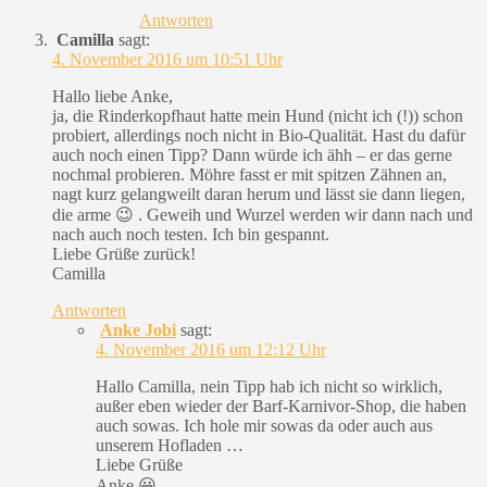
Antworten
Camilla
sagt:
4. November 2016 um 10:51 Uhr
Hallo liebe Anke,
ja, die Rinderkopfhaut hatte mein Hund (nicht ich (!)) schon
probiert, allerdings noch nicht in Bio-Qualität. Hast du dafür
auch noch einen Tipp? Dann würde ich ähh – er das gerne
nochmal probieren. Möhre fasst er mit spitzen Zähnen an,
nagt kurz gelangweilt daran herum und lässt sie dann liegen,
die arme 😉 . Geweih und Wurzel werden wir dann nach und
nach auch noch testen. Ich bin gespannt.
Liebe Grüße zurück!
Camilla
Antworten
Anke Jobi
sagt:
4. November 2016 um 12:12 Uhr
Hallo Camilla, nein Tipp hab ich nicht so wirklich,
außer eben wieder der Barf-Karnivor-Shop, die haben
auch sowas. Ich hole mir sowas da oder auch aus
unserem Hofladen …
Liebe Grüße
Anke 😀