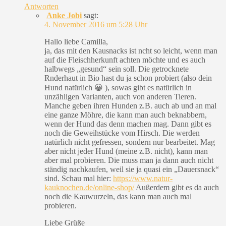
Antworten
Anke Jobi
sagt:
4. November 2016 um 5:28 Uhr
Hallo liebe Camilla,
ja, das mit den Kausnacks ist ncht so leicht, wenn man
auf die Fleischherkunft achten möchte und es auch
halbwegs „gesund“ sein soll. Die getrocknete
Rnderhaut in Bio hast du ja schon probiert (also dein
Hund natürlich 😀 ), sowas gibt es natürlich in
unzähligen Varianten, auch von anderen Tieren.
Manche geben ihren Hunden z.B. auch ab und an mal
eine ganze Möhre, die kann man auch beknabbern,
wenn der Hund das denn machen mag. Dann gibt es
noch die Geweihstücke vom Hirsch. Die werden
natürlich nicht gefressen, sondern nur bearbeitet. Mag
aber nicht jeder Hund (meine z.B. nicht), kann man
aber mal probieren. Die muss man ja dann auch nicht
ständig nachkaufen, weil sie ja quasi ein „Dauersnack“
sind. Schau mal hier:
https://www.natur-
kauknochen.de/online-shop/
Außerdem gibt es da auch
noch die Kauwurzeln, das kann man auch mal
probieren.
Liebe Grüße