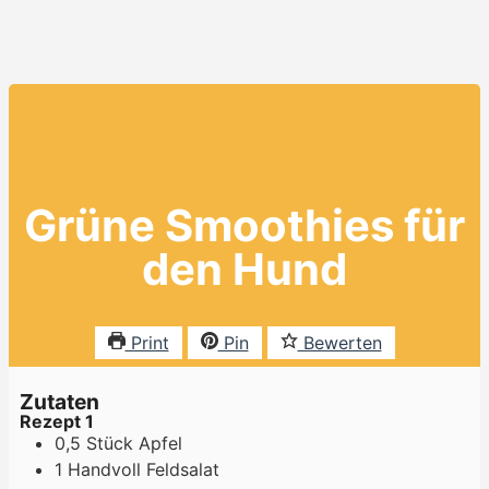
Grüne Smoothies für
den Hund
Print
Pin
Bewerten
Zutaten
Rezept 1
0,5
Stück
Apfel
1
Handvoll
Feldsalat