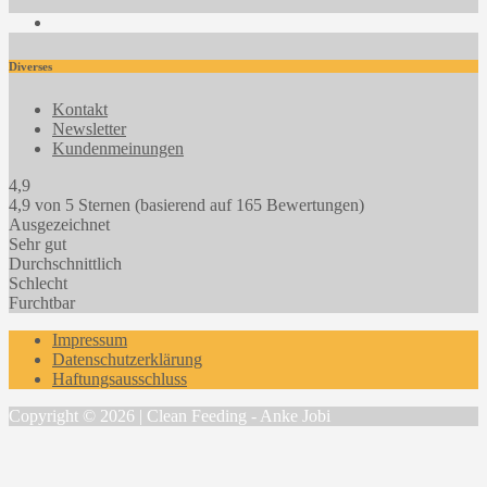
Facebook
Diverses
Kontakt
Newsletter
Kundenmeinungen
4,9
4,9 von 5 Sternen (basierend auf 165 Bewertungen)
Ausgezeichnet
Sehr gut
Durchschnittlich
Schlecht
Furchtbar
Impressum
Datenschutzerklärung
Haftungsausschluss
Copyright © 2026 | Clean Feeding - Anke Jobi