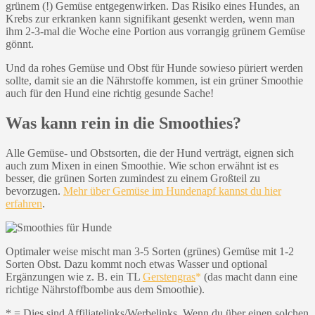
grünem (!) Gemüse entgegenwirken. Das Risiko eines Hundes, an
Krebs zur erkranken kann signifikant gesenkt werden, wenn man
ihm 2-3-mal die Woche eine Portion aus vorrangig grünem Gemüse
gönnt.
Und da rohes Gemüse und Obst für Hunde sowieso püriert werden
sollte, damit sie an die Nährstoffe kommen, ist ein grüner Smoothie
auch für den Hund eine richtig gesunde Sache!
Was kann rein in die Smoothies?
Alle Gemüse- und Obstsorten, die der Hund verträgt, eignen sich
auch zum Mixen in einen Smoothie. Wie schon erwähnt ist es
besser, die grünen Sorten zumindest zu einem Großteil zu
bevorzugen.
Mehr über Gemüse im Hundenapf kannst du hier
erfahren
.
Optimaler weise mischt man 3-5 Sorten (grünes) Gemüse mit 1-2
Sorten Obst. Dazu kommt noch etwas Wasser und optional
Ergänzungen wie z. B. ein TL
Gerstengras
(das macht dann eine
richtige Nährstoffbombe aus dem Smoothie).
* = Dies sind Affiliatelinks/Werbelinks. Wenn du über einen solchen